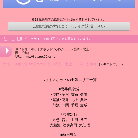
※18歳未満者の風俗店利用は固く禁じられています。
18歳未満の方はコチラよりご退場下さい
当サイトでは相互リンクを募集しています。
サイト名：ホットスポット55分5,500円（盛岡・北上・一
関・沿岸）
URL：http://hotspot55.com/
ホットスポット55分5,500円（盛岡・北上・一関・沿岸）
(テキストバナー)
ホットスポットの出張エリア一覧
■岩手県全域
･盛岡･滝沢･雫石･矢巾
･紫波･花巻･北上･奥州
･前沢･一関･千厩･金成
『沿岸ｴﾘｱ』
･久慈･宮古･山田･釜石
･大船渡･陸前高田･気仙沼
■秋田県は