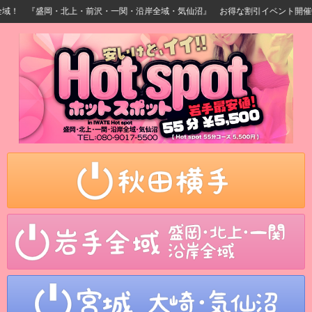
！ 『盛岡・北上・前沢・一関・沿岸全域・気仙沼』 お得な割引イベント開催中