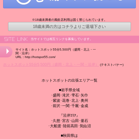
※18歳未満者の風俗店利用は固く禁じられています。
18歳未満の方はコチラよりご退場下さい
当サイトでは相互リンクを募集しています。
サイト名：ホットスポット55分5,500円（盛岡・北上・一
関・沿岸）
URL：http://hotspot55.com/
ホットスポット55分5,500円（盛岡・北上・一関・沿岸）
(テキストバナー)
ホットスポットの出張エリア一覧
■岩手県全域
･盛岡･滝沢･雫石･矢巾
･紫波･花巻･北上･奥州
･前沢･一関･千厩･金成
『沿岸ｴﾘｱ』
･久慈･宮古･山田･釜石
･大船渡･陸前高田･気仙沼
■秋田県は