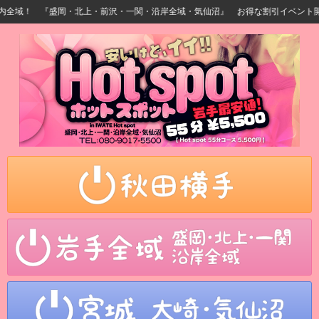
域！ 『盛岡・北上・前沢・一関・沿岸全域・気仙沼』 お得な割引イベント開催