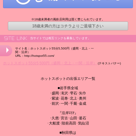
※18歳未満者の風俗店利用は固く禁じられています。
18歳未満の方はコチラよりご退場下さい
当サイトでは相互リンクを募集しています。
サイト名：ホットスポット55分5,500円（盛岡・北上・一
関・沿岸）
URL：http://hotspot55.com/
ホットスポット55分5,500円（盛岡・北上・一関・沿岸）
(テキストバナー)
ホットスポットの出張エリア一覧
■岩手県全域
･盛岡･滝沢･雫石･矢巾
･紫波･花巻･北上･奥州
･前沢･一関･千厩･金成
『沿岸ｴﾘｱ』
･久慈･宮古･山田･釜石
･大船渡･陸前高田･気仙沼
■秋田県は