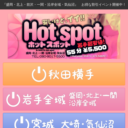
盛岡・北上・前沢・一関・沿岸全域・気仙沼』 お得な割引イベント開催中！ 