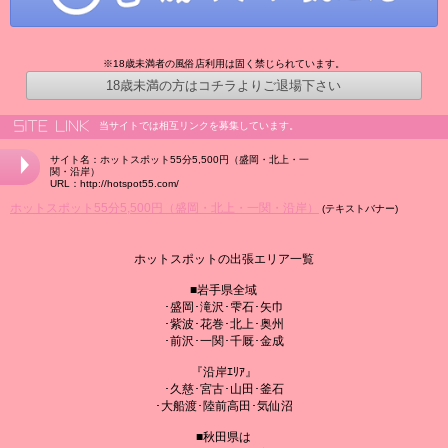
※18歳未満者の風俗店利用は固く禁じられています。
18歳未満の方はコチラよりご退場下さい
当サイトでは相互リンクを募集しています。
サイト名：ホットスポット55分5,500円（盛岡・北上・一
関・沿岸）
URL：http://hotspot55.com/
ホットスポット55分5,500円（盛岡・北上・一関・沿岸）
(テキストバナー)
ホットスポットの出張エリア一覧
■岩手県全域
･盛岡･滝沢･雫石･矢巾
･紫波･花巻･北上･奥州
･前沢･一関･千厩･金成
『沿岸ｴﾘｱ』
･久慈･宮古･山田･釜石
･大船渡･陸前高田･気仙沼
■秋田県は