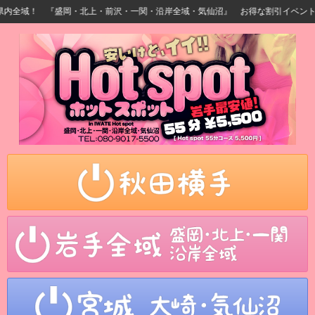
全域！ 『盛岡・北上・前沢・一関・沿岸全域・気仙沼』 お得な割引イベント開