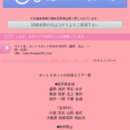
※18歳未満者の風俗店利用は固く禁じられています。
18歳未満の方はコチラよりご退場下さい
当サイトでは相互リンクを募集しています。
サイト名：ホットスポット55分5,500円（盛岡・北上・一
関・沿岸）
URL：http://hotspot55.com/
ホットスポット55分5,500円（盛岡・北上・一関・沿岸）
(テキストバナー)
ホットスポットの出張エリア一覧
■岩手県全域
･盛岡･滝沢･雫石･矢巾
･紫波･花巻･北上･奥州
･前沢･一関･千厩･金成
『沿岸ｴﾘｱ』
･久慈･宮古･山田･釜石
･大船渡･陸前高田･気仙沼
■秋田県は