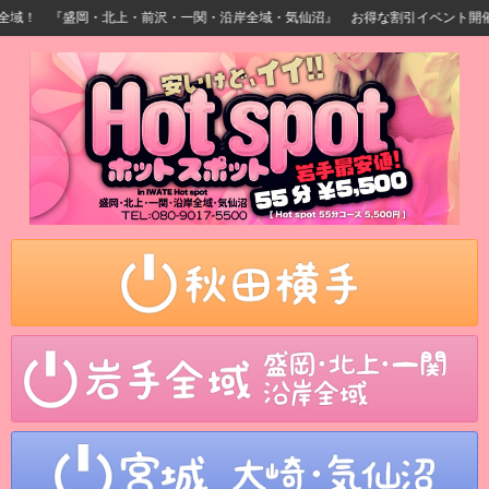
！ 『盛岡・北上・前沢・一関・沿岸全域・気仙沼』 お得な割引イベント開催