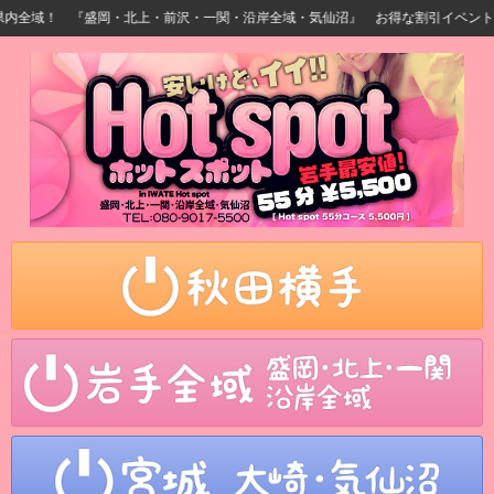
全域！ 『盛岡・北上・前沢・一関・沿岸全域・気仙沼』 お得な割引イベント開