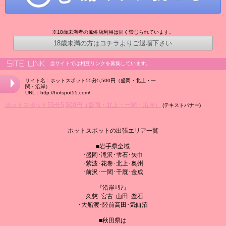
※18歳未満者の風俗店利用は固く禁じられています。
18歳未満の方はコチラよりご退場下さい
当サイトでは相互リンクを募集しています。
サイト名：ホットスポット55分5,500円（盛岡・北上・一
関・沿岸）
URL：http://hotspot55.com/
ホットスポット55分5,500円（盛岡・北上・一関・沿岸）
(テキストバナー)
ホットスポットの出張エリア一覧
■岩手県全域
･盛岡･滝沢･雫石･矢巾
･紫波･花巻･北上･奥州
･前沢･一関･千厩･金成
『沿岸ｴﾘｱ』
･久慈･宮古･山田･釜石
･大船渡･陸前高田･気仙沼
■秋田県は