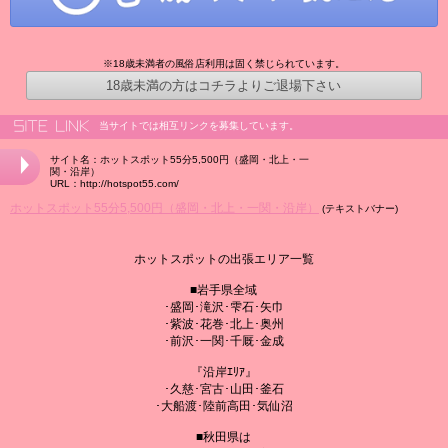
※18歳未満者の風俗店利用は固く禁じられています。
18歳未満の方はコチラよりご退場下さい
当サイトでは相互リンクを募集しています。
サイト名：ホットスポット55分5,500円（盛岡・北上・一
関・沿岸）
URL：http://hotspot55.com/
ホットスポット55分5,500円（盛岡・北上・一関・沿岸）
(テキストバナー)
ホットスポットの出張エリア一覧
■岩手県全域
･盛岡･滝沢･雫石･矢巾
･紫波･花巻･北上･奥州
･前沢･一関･千厩･金成
『沿岸ｴﾘｱ』
･久慈･宮古･山田･釜石
･大船渡･陸前高田･気仙沼
■秋田県は