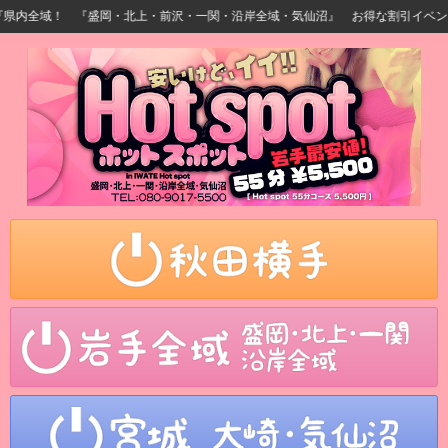
内全域！ 『盛岡・北上・前沢・一関・沿岸全域・気仙沼』 お得な割引イベント