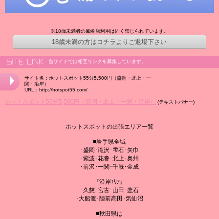
※18歳未満者の風俗店利用は固く禁じられています。
18歳未満の方はコチラよりご退場下さい
当サイトでは相互リンクを募集しています。
サイト名：ホットスポット55分5,500円（盛岡・北上・一
関・沿岸）
URL：http://hotspot55.com/
ホットスポット55分5,500円（盛岡・北上・一関・沿岸）
(テキストバナー)
ホットスポットの出張エリア一覧
■岩手県全域
･盛岡･滝沢･雫石･矢巾
･紫波･花巻･北上･奥州
･前沢･一関･千厩･金成
『沿岸ｴﾘｱ』
･久慈･宮古･山田･釜石
･大船渡･陸前高田･気仙沼
■秋田県は