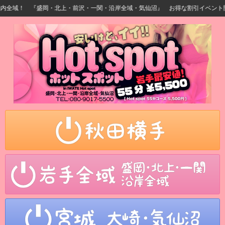
全域！ 『盛岡・北上・前沢・一関・沿岸全域・気仙沼』 お得な割引イベント開