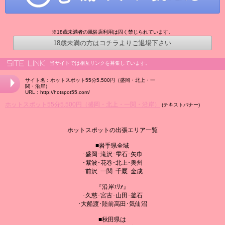
※18歳未満者の風俗店利用は固く禁じられています。
18歳未満の方はコチラよりご退場下さい
当サイトでは相互リンクを募集しています。
サイト名：ホットスポット55分5,500円（盛岡・北上・一
関・沿岸）
URL：http://hotspot55.com/
ホットスポット55分5,500円（盛岡・北上・一関・沿岸）
(テキストバナー)
ホットスポットの出張エリア一覧
■岩手県全域
･盛岡･滝沢･雫石･矢巾
･紫波･花巻･北上･奥州
･前沢･一関･千厩･金成
『沿岸ｴﾘｱ』
･久慈･宮古･山田･釜石
･大船渡･陸前高田･気仙沼
■秋田県は