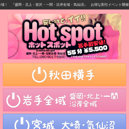
！ 『盛岡・北上・前沢・一関・沿岸全域・気仙沼』 お得な割引イベント開催中